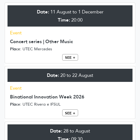
Date:
11 August to 1 December
Time:
20:00
Event
Concert series | Other Music
Place:
UTEC Mercedes
SEE +
Date:
20 to 22 August
Event
Binational Innovation Week 2026
Place:
UTEC Rivera e IFSUL
SEE +
Date:
28 to August
Time:
09:30