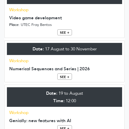
Workshop
Video game development
Place:
UTEC Fray Bentos
SEE +
Date:
17 August to 30 November
Workshop
Numerical Sequences and Series | 2026
SEE +
Date:
19 to August
Time:
12:00
Workshop
Genially: new features with AI
SEE +