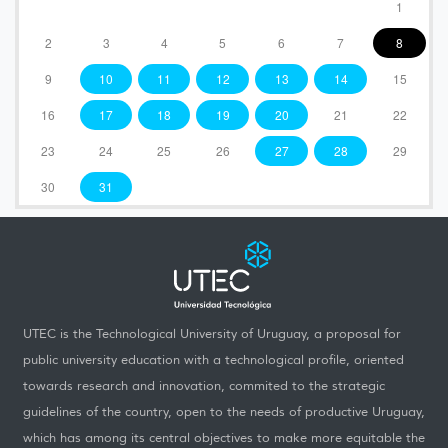
1
2
3
4
5
6
7
8
9
10
11
12
13
14
15
16
17
18
19
20
21
22
23
24
25
26
27
28
29
30
31
UTEC is the Technological University of Uruguay, a proposal for
public university education with a technological profile, oriented
towards research and innovation, commited to the strategic
guidelines of the country, open to the needs of productive Uruguay,
which has among its central objectives to make more equitable the