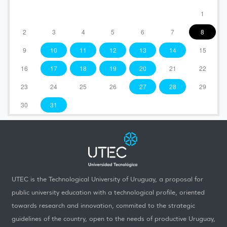
1
2
3
4
5
6
7
8
9
10
11
12
13
14
15
16
17
18
19
20
21
22
23
24
25
26
27
28
29
30
31
UTEC is the Technological University of Uruguay, a proposal for
public university education with a technological profile, oriented
towards research and innovation, commited to the strategic
guidelines of the country, open to the needs of productive Uruguay,