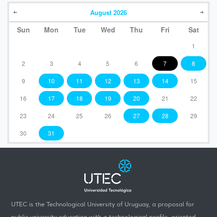
August
2026
Sun
Mon
Tue
Wed
Thu
Fri
Sat
1
2
3
4
5
6
7
8
9
10
11
12
13
14
15
16
17
18
19
20
21
22
23
24
25
26
27
28
29
30
31
UTEC is the Technological University of Uruguay, a proposal for
public university education with a technological profile, oriented