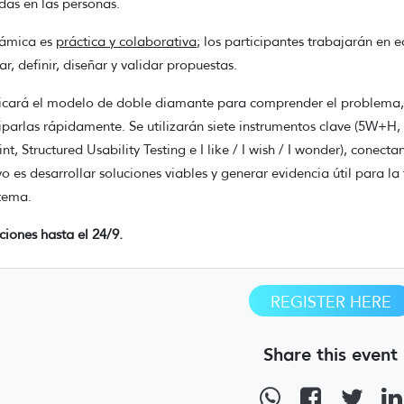
das en las personas.
ámica es
práctica y colaborativa
; los participantes trabajarán en 
ar, definir, diseñar y validar propuestas.
icará el modelo de doble diamante para comprender el problema, d
iparlas rápidamente. Se utilizarán siete instrumentos clave (5W+
int, Structured Usability Testing e I like / I wish / I wonder), conect
vo es desarrollar soluciones viables y generar evidencia útil para la
tema.
pciones hasta el 24/9.
REGISTER HERE
Share this event