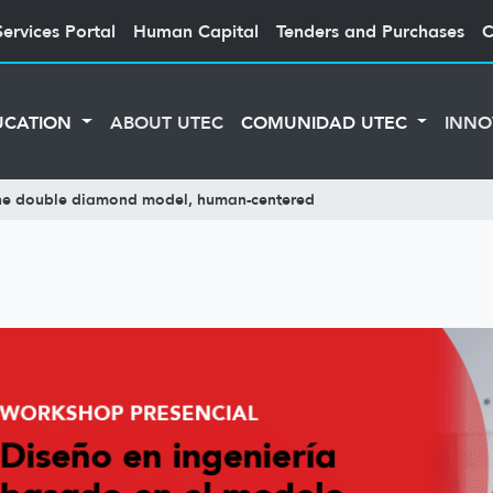
Services Portal
Human Capital
Tenders and Purchases
C
UCATION
ABOUT UTEC
COMUNIDAD UTEC
INNO
the double diamond model, human-centered