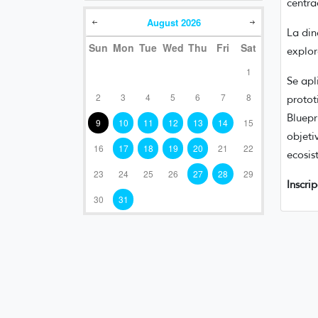
centra
August
2026
La din
Sun
Mon
Tue
Wed
Thu
Fri
Sat
explor
1
Se apl
2
3
4
5
6
7
8
protot
Bluepr
9
10
11
12
13
14
15
objeti
16
17
18
19
20
21
22
ecosis
23
24
25
26
27
28
29
Inscri
30
31