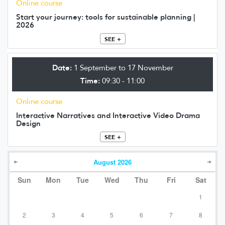
Online course
Start your journey: tools for sustainable planning |
2026
SEE +
Date:
1 September to 17 November
Time:
09:30 - 11:00
Online course
Interactive Narratives and Interactive Video Drama
Design
SEE +
August
2026
Sun
Mon
Tue
Wed
Thu
Fri
Sat
1
2
3
4
5
6
7
8