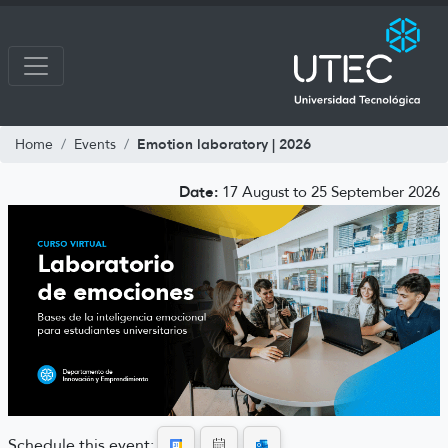
Emotion laboratory | 2026
Home
Events
Date:
17 August to 25 September 2026
Schedule this event: