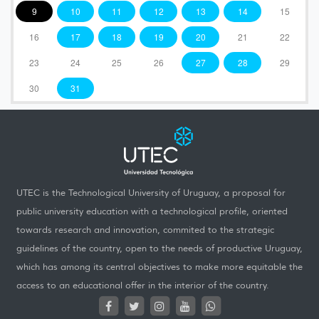
9
10
11
12
13
14
15
16
17
18
19
20
21
22
23
24
25
26
27
28
29
30
31
UTEC is the Technological University of Uruguay, a proposal for
public university education with a technological profile, oriented
towards research and innovation, commited to the strategic
guidelines of the country, open to the needs of productive Uruguay,
which has among its central objectives to make more equitable the
access to an educational offer in the interior of the country.