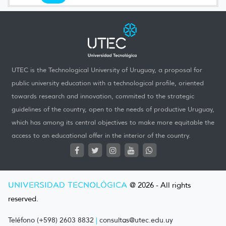
UTEC is the Technological University of Uruguay, a proposal for
public university education with a technological profile, oriented
towards research and innovation, commited to the strategic
guidelines of the country, open to the needs of productive Uruguay,
which has among its central objectives to make more equitable the
access to an educational offer in the interior of the country.
UNIVERSIDAD TECNOLÓGICA
@ 2026 - All rights
reserved.
Teléfono (+598) 2603 8832
|
consultas@utec.edu.uy