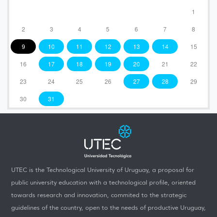
1
2
3
4
5
6
7
8
9
10
11
12
13
14
15
16
17
18
19
20
21
22
23
24
25
26
27
28
29
30
31
UTEC is the Technological University of Uruguay, a proposal for
public university education with a technological profile, oriented
towards research and innovation, commited to the strategic
guidelines of the country, open to the needs of productive Uruguay,