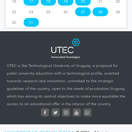
16
17
18
19
20
21
22
23
24
25
26
27
28
29
30
31
UTEC is the Technological University of Uruguay, a proposal for
public university education with a technological profile, oriented
towards research and innovation, commited to the strategic
guidelines of the country, open to the needs of productive Uruguay,
which has among its central objectives to make more equitable the
access to an educational offer in the interior of the country.