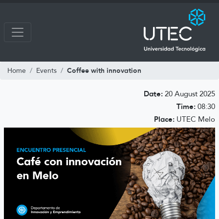
Coffee with innovation
Home
Events
Date:
20 August 2025
Time:
08:30
Place:
UTEC Melo