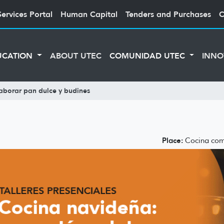
Services Portal
Human Capital
Tenders and Purchases
C
UCATION
ABOUT UTEC
COMUNIDAD UTEC
INNO
aborar pan dulce y budines
Place:
Cocina comu