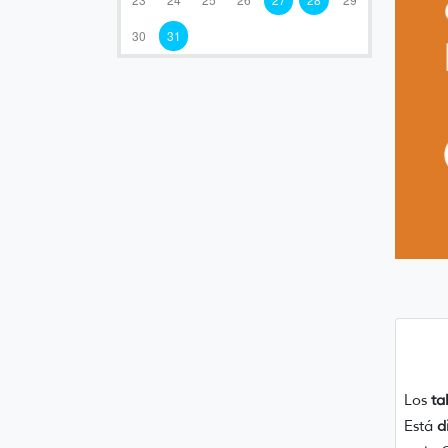
30
31
Los
ta
Está
d