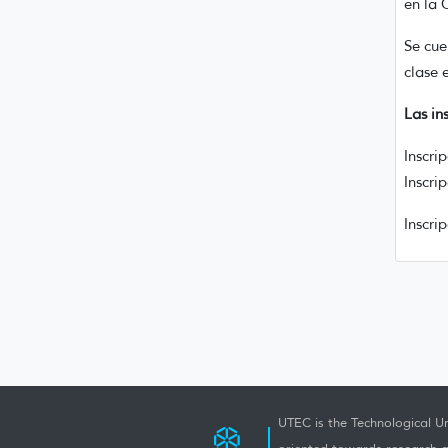
en la 
Se cue
clase 
Las in
Inscri
Inscri
Inscri
UTEC is the Technological Un