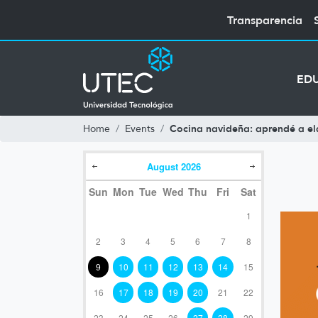
Transparencia
ED
Cocina navideña: aprendé a el
Home
Events
August
2026
Sun
Mon
Tue
Wed
Thu
Fri
Sat
1
2
3
4
5
6
7
8
9
10
11
12
13
14
15
16
17
18
19
20
21
22
23
24
25
26
27
28
29