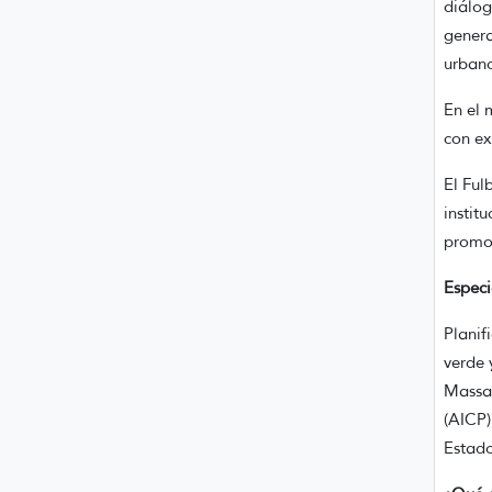
diálog
genera
urbano
En el 
con ex
El Ful
instit
promov
Especi
Planif
verde 
Massac
(AICP)
Estad