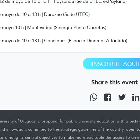
 12 de mayo de 10 a 13 h | Paysandú (Se de UTEC exPaylana)
e mayo de 10 a 13 h | Durazno (Sede UTEC)
e mayo 10 h | Montevideo (Sinergia Punta Carretas)
e mayo de 10 a 13 h | Canelones (Espacio Dínamo, Atlántida)
¡INSCRIBITE AQUÍ!
Share this event
iversity of Uruguay, a proposal for public university education with a techno
nd innovation, commited to the strategic guidelines of the country, open t
as among its central objectives to make more equitable the access to an ed