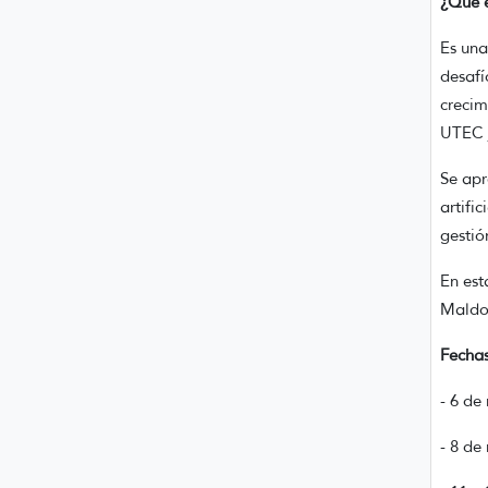
¿Qué e
Es una
desafí
crecim
UTEC j
Se apr
artifi
gestió
En est
Maldo
Fechas
- 6 de
- 8 de