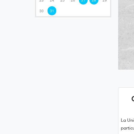
30
31
La Uni
partic