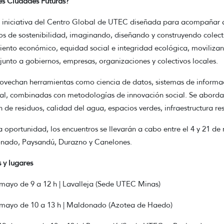
s Ciudades Futuras?
 iniciativa del Centro Global de UTEC diseñada para acompañar a 
os de sostenibilidad, imaginando, diseñando y construyendo colect
iento económico, equidad social e integridad ecológica, movilizando
unto a gobiernos, empresas, organizaciones y colectivos locales.
ovechan herramientas como ciencia de datos, sistemas de informac
cial, combinadas con metodologías de innovación social. Se abordan
n de residuos, calidad del agua, espacios verdes, infraestructura re
a oportunidad, los encuentros se llevarán a cabo entre el 4 y 21 d
nado, Paysandú, Durazno y Canelones.
 y lugares
 mayo de 9 a 12 h | Lavalleja (Sede UTEC Minas)
 mayo de 10 a 13 h | Maldonado (Azotea de Haedo)