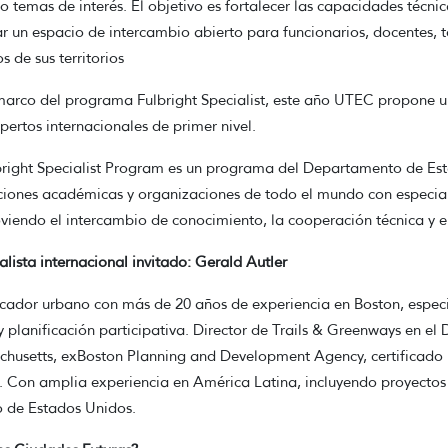
o temas de interés. El objetivo es fortalecer las capacidades técni
r un espacio de intercambio abierto para funcionarios, docentes, t
s de sus territorios
marco del programa Fulbright Specialist, este año UTEC propone una
pertos internacionales de primer nivel.
bright Specialist Program es un programa del Departamento de Es
uciones académicas y organizaciones de todo el mundo con especial
iendo el intercambio de conocimiento, la cooperación técnica y el
alista internacional invitado: Gerald Autler
icador urbano con más de 20 años de experiencia en Boston, especial
y planificación participativa. Director de Trails & Greenways en 
husetts, exBoston Planning and Development Agency, certificado po
. Con amplia experiencia en América Latina, incluyendo proyecto
o de Estados Unidos.