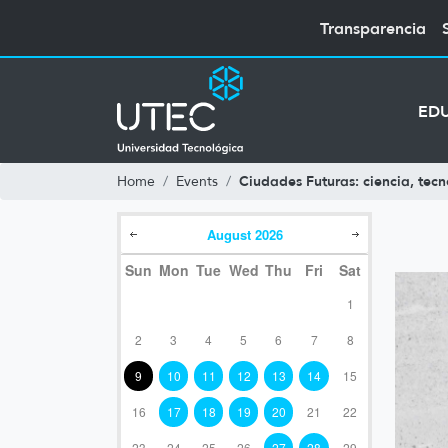
Transparencia
ED
Ciudades Futuras: ciencia, tecn
Home
Events
August
2026
Sun
Mon
Tue
Wed
Thu
Fri
Sat
1
2
3
4
5
6
7
8
9
10
11
12
13
14
15
16
17
18
19
20
21
22
23
24
25
26
27
28
29