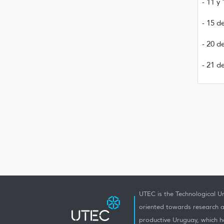
- 11 y
- 15 d
- 20 d
- 21 d
UTEC is the Technological Un
oriented towards research a
productive Uruguay, which h