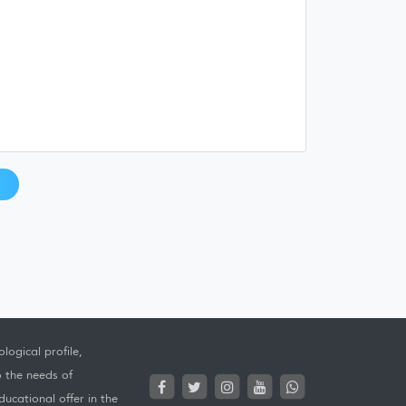
logical profile,
o the needs of
ucational offer in the