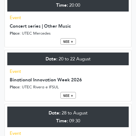
Time:
20:00
Event
Concert series | Other Music
Place:
UTEC Mercedes
SEE +
Date:
20 to 22 August
Event
Binational Innovation Week 2026
Place:
UTEC Rivera e IFSUL
SEE +
Date:
28 to August
Time:
09:30
Event