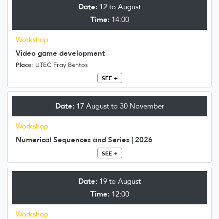
Date:
12 to August
Time:
14:00
Workshop
Video game development
Place:
UTEC Fray Bentos
SEE +
Date:
17 August to 30 November
Workshop
Numerical Sequences and Series | 2026
SEE +
Date:
19 to August
Time:
12:00
Workshop