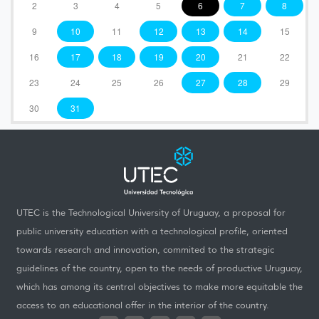
2
3
4
5
6
7
8
9
10
11
12
13
14
15
16
17
18
19
20
21
22
23
24
25
26
27
28
29
30
31
UTEC is the Technological University of Uruguay, a proposal for
public university education with a technological profile, oriented
towards research and innovation, commited to the strategic
guidelines of the country, open to the needs of productive Uruguay,
which has among its central objectives to make more equitable the
access to an educational offer in the interior of the country.