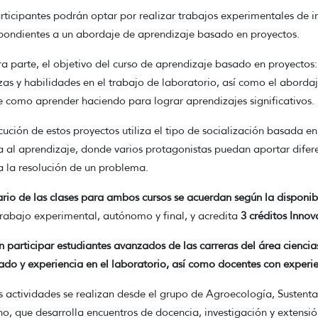
rticipantes podrán optar por realizar trabajos experimentales de i
pondientes a un abordaje de aprendizaje basado en proyectos.
ra parte, el objetivo del curso de aprendizaje basado en proyectos:
zas y habilidades en el trabajo de laboratorio, así como el aborda
 como aprender haciendo para lograr aprendizajes significativos.
cución de estos proyectos utiliza el tipo de socialización basada 
a al aprendizaje, donde varios protagonistas puedan aportar difer
a la resolución de un problema.
ario de las clases para ambos cursos se acuerdan según la disponib
trabajo experimental, autónomo y final, y acredita
3 créditos Innov
 participar estudiantes avanzados de las carreras del área cienc
do y experiencia en el laboratorio, así como docentes con experie
actividades se realizan desde el grupo de Agroecología, Suste
o, que desarrolla encuentros de docencia, investigación y extensió