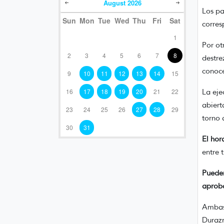
August
2026
Los pa
Sun
Mon
Tue
Wed
Thu
Fri
Sat
corres
1
Por ot
2
3
4
5
6
7
8
destre
conoce
9
10
11
12
13
14
15
16
17
18
19
20
21
22
La eje
abiert
23
24
25
26
27
28
29
torno 
30
31
El hor
entre 
Pueden
aproba
Ambas 
Durazn