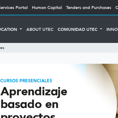
Services Portal
Human Capital
Tenders and Purchases
C
UCATION
ABOUT UTEC
COMUNIDAD UTEC
INNO
tos