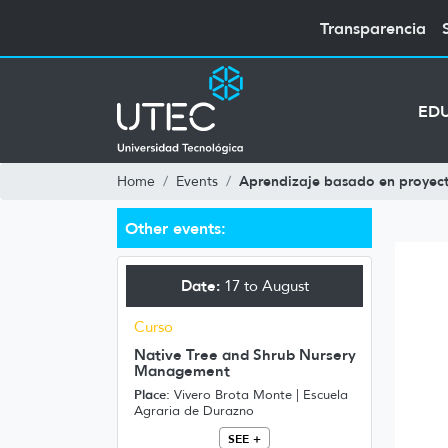
Transparencia
ED
Aprendizaje basado en proyec
Home
Events
Other events:
Date:
17 to August
Curso
Native Tree and Shrub Nursery
Management
Place:
Vivero Brota Monte | Escuela
Agraria de Durazno
SEE +