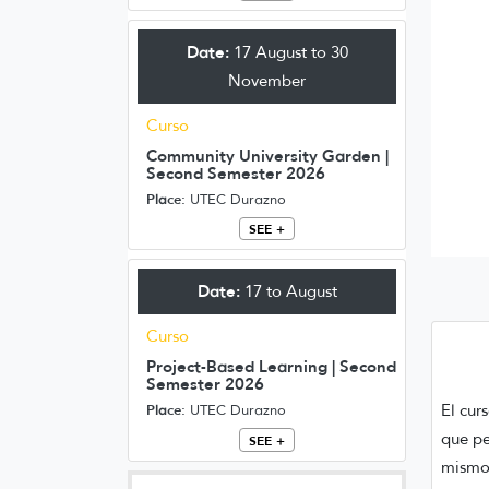
Date:
17 August to 30
November
Curso
Community University Garden |
Second Semester 2026
Place:
UTEC Durazno
SEE +
Date:
17 to August
Curso
Project-Based Learning | Second
Semester 2026
El cur
Place:
UTEC Durazno
que pe
SEE +
mismo 