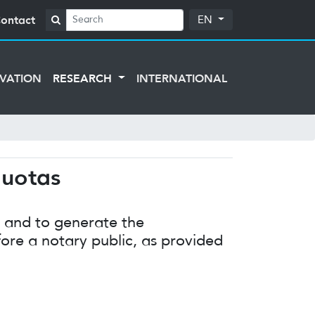
ontact
EN
VATION
RESEARCH
INTERNATIONAL
quotas
d and to generate the
fore a notary public, as provided