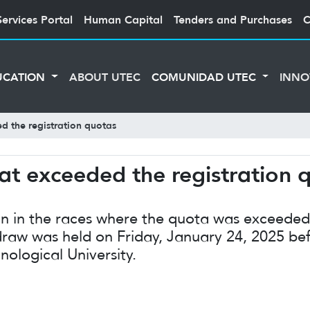
Services Portal
Human Capital
Tenders and Purchases
C
UCATION
ABOUT UTEC
COMUNIDAD UTEC
INNO
ed the registration quotas
hat exceeded the registration 
ion in the races where the quota was exceede
a draw was held on Friday, January 24, 2025 be
nological University.