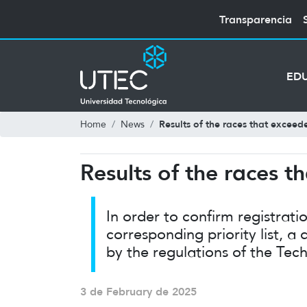
Transparencia
ED
Results of the races that exceed
Home
News
Results of the races t
In order to confirm registrat
corresponding priority list, 
by the regulations of the Tech
3 de February de 2025