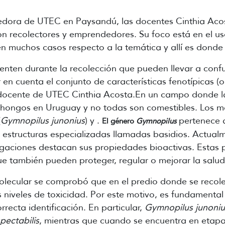
dora de UTEC en Paysandú, las docentes Cinthia Acos
on recolectores y emprendedores. Su foco está en el us
n muchos casos respecto a la temática y allí es donde s
menten durante la recolección que pueden llevar a confu
r en cuenta el conjunto de características fenotípicas (
docente de UTEC Cinthia Acosta.En un campo donde la 
e hongos en Uruguay y no todas son comestibles. Los 
(
Gymnopilus junonius
) y .
pertenece al
El género
Gymnopilus
n estructuras especializadas llamadas basidios. Actua
stigaciones destacan sus propiedades bioactivas. Esta
ue también pueden proteger, regular o mejorar la salu
molecular se comprobó que en el predio donde se recol
 niveles de toxicidad. Por este motivo, es fundamental
recta identificación. En particular,
Gymnopilus junoniu
pectabilis
, mientras que cuando se encuentra en etap