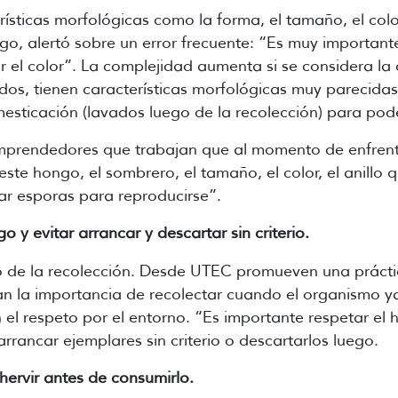
sticas morfológicas como la forma, el tamaño, el color 
rgo, alertó sobre un error frecuente: “Es muy importan
r el color”. La complejidad aumenta si se considera la d
os, tienen características morfológicas muy parecidas
sticación (lavados luego de la recolección) para poder
 emprendedores que trabajan que al momento de enfrent
ste hongo, el sombrero, el tamaño, el color, el anillo 
ar esporas para reproducirse”.
o y evitar arrancar y descartar sin criterio.
 de la recolección. Desde UTEC promueven una práctic
an la importancia de recolectar cuando el organismo y
n el respeto por el entorno. “Es importante respetar el
rrancar ejemplares sin criterio o descartarlos luego.
hervir antes de consumirlo.