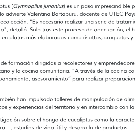
ptus (
Gymnopilus junonius
) es un paso imprescindible
lo advierte Valentina Bartaburu, docente de UTEC Pays
recolección. "Es necesario realizar una serie de tratam
", detalló. Solo tras este proceso de adecuación, el ho
o en platos más elaborados como risottos, croquetas y
 de formación dirigidas a recolectores y emprendedor
tario y la cocina comunitaria. “A través de la cocina 
ñamiento, asesoramiento” para realizar preparacione
ambién han impulsado talleres de manipulación de alim
 y experiencias del territorio y en intercambio con l
estigación sobre
el hongo
de eucaliptus como la caracteri
a—, estudios de vida útil y desarrollo de productos.