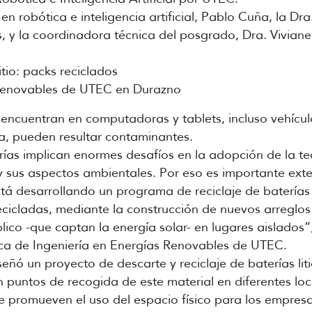
 en robótica e inteligencia artificial, Pablo Cuña, la Dr
es, y la coordinadora técnica del posgrado, Dra. Vivian
tio: packs reciclados
 Renovables de UTEC en Durazno
e encuentran en computadoras y tablets, incluso vehícu
, pueden resultar contaminantes.
rías implican enormes desafíos en la adopción de la te
y sus aspectos ambientales. Por eso es importante exte
desarrollando un programa de reciclaje de baterías de 
 recicladas, mediante la construcción de nuevos arreglos
ico -que captan la energía solar- en lugares aislados”
ica de Ingeniería en Energías Renovables de UTEC.
eñó un proyecto de descarte y reciclaje de baterías lit
 puntos de recogida de este material en diferentes loc
e promueven el uso del espacio físico para los empresa