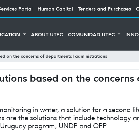
Services Portal
Human Capital
Tenders and Purchases
C
UCATION
ABOUT UTEC
COMUNIDAD UTEC
INNO
sed on the concerns of departmental administrations
lutions based on the concerns
onitoring in water, a solution for a second lif
ons are the solutions that include technology
GE Uruguay program, UNDP and OPP