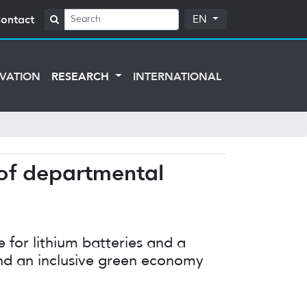
ontact
EN
VATION
RESEARCH
INTERNATIONAL
 of departmental
e for lithium batteries and a
 and an inclusive green economy