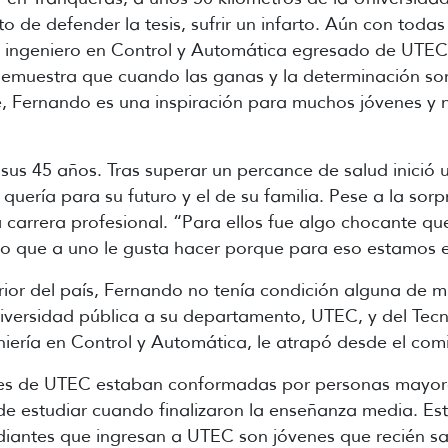
o de defender la tesis, sufrir un infarto. Aún con toda
 ingeniero en Control y Automática egresado de UTEC 
ia demuestra que cuando las ganas y la determinación s
, Fernando es una inspiración para muchos jóvenes y n
sus 45 años. Tras superar un percance de salud inició 
ería para su futuro y el de su familia. Pese a la sorpr
 carrera profesional.
“Para ellos fue algo chocante qu
lo que a uno le gusta hacer porque para eso estamos
rior del país, Fernando no tenía condición alguna de
iversidad pública a su departamento, UTEC, y del Tecn
niería en Control y Automática, le atrapó desde el com
tes de UTEC estaban conformadas por personas mayores
e estudiar cuando finalizaron la enseñanza media. Est
udiantes que ingresan a UTEC son jóvenes que recién sa