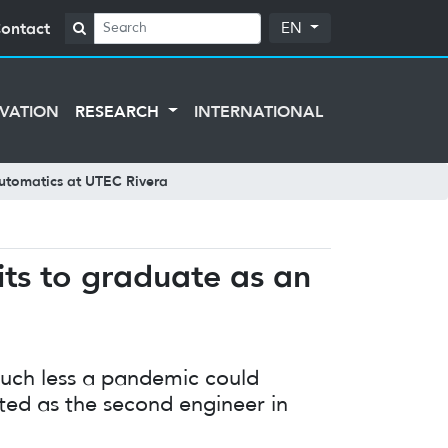
ontact
EN
VATION
RESEARCH
INTERNATIONAL
Automatics at UTEC Rivera
its to graduate as an
 much less a pandemic could
ed as the second engineer in