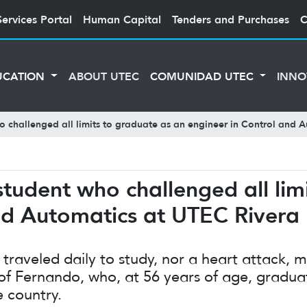
Services Portal
Human Capital
Tenders and Purchases
C
UCATION
ABOUT UTEC
COMUNIDAD UTEC
INNO
 challenged all limits to graduate as an engineer in Control and 
tudent who challenged all lim
nd Automatics at UTEC Rivera
 traveled daily to study, nor a heart attack,
f Fernando, who, at 56 years of age, graduat
 country.