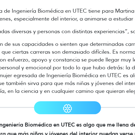
a de Ingeniería Biomédica en UTEC tiene para Martina 
enes, especialmente del interior, a animarse a estudiar 
radas diversas y personas con distintas experiencias”, s
 de sus capacidades o sienten que determinadas carrer
r que ciertas carreras son demasiado difíciles. Es nor
on esfuerzo, apoyo y constancia se puede llegar muy l
rsonal y emocional por todo lo que hubo detrás: la dis
 mujer egresada de Ingeniería Biomédica en UTEC es al
e también sirva para que más niñas y jóvenes del inter
ría, en la ciencia y en cualquier camino que quieran eleg
Ingeniería Biomédica en UTEC es algo que me llena de
a que más niñas y jóvenes del interior puedan verse 