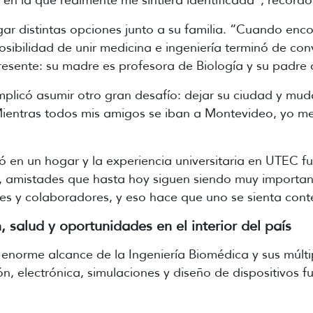
en la que realmente me sintiera identificada”, recordó
gar distintas opciones junto a su familia. “Cuando en
osibilidad de unir medicina e ingeniería terminó de co
presente: su madre es profesora de Biología y su padre d
mplicó asumir otro gran desafío: dejar su ciudad y muda
Mientras todos mis amigos se iban a Montevideo, yo me
mó en un hogar y la experiencia universitaria en UTEC
s, amistades que hasta hoy siguen siendo muy importa
s y colaboradores, y eso hace que uno se sienta cont
 salud y oportunidades en el interior del país
l enorme alcance de la Ingeniería Biomédica y sus múlt
 electrónica, simulaciones y diseño de dispositivos fu