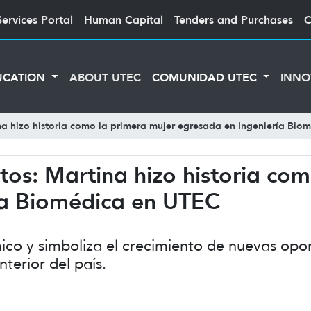
Services Portal
Human Capital
Tenders and Purchases
C
UCATION
ABOUT UTEC
COMUNIDAD UTEC
INNO
na hizo historia como la primera mujer egresada en Ingeniería Bi
tos: Martina hizo historia co
ía Biomédica en UTEC
mico y simboliza el crecimiento de nuevas op
nterior del país.