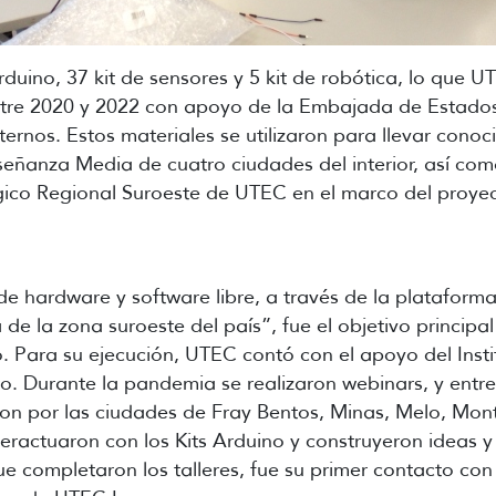
duino, 37 kit de sensores y 5 kit de robótica, lo que 
 entre 2020 y 2022 con apoyo de la Embajada de Estado
rnos. Estos materiales se utilizaron para llevar cono
señanza Media de cuatro ciudades del interior, así co
ógico Regional Suroeste de UTEC en el marco del proye
n de hardware y software libre, a través de la platafor
e la zona suroeste del país”, fue el objetivo principal
. Para su ejecución, UTEC contó con el apoyo del Inst
ro. Durante la pandemia se realizaron webinars, y entr
ron por las ciudades de Fray Bentos, Minas, Melo, Mont
eractuaron con los Kits Arduino y construyeron ideas y
e completaron los talleres, fue su primer contacto co