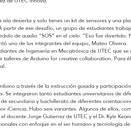
rrez de UTEC Innova.
isla desierta y solo tienes un kit de sensores y una p
A partir de ese desafío, un grupo de estudiantes traba
edido de auxilio “SOS” en el cielo. “Eso fue divertido
tó uno de los integrantes del equipo, Mateo Olivera.
udiantes de Ingeniería en Mecatrónica de UTEC que se 
 talleres de Arduino for creative collaboration. Para é
al.
uino a través de la instrucción guiada y participación
. Se integraron tanto estudiantes universitarios de dif
 de secundaria y bachillerato de diferentes orientaci
por iCiencia. Hubo seis variantes. Algunos de ellos, com
el docente Jorge Gutierrez de UTEC y el Dr. Kyle Keane
onales con enfoque en el ser humano y tecnología de 