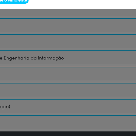
eio Ambiente
a e Engenharia da Informação
ogia)