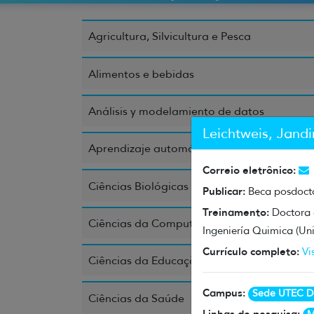
Agricultura, Silvicultura e Pesca
Alimentos e bebidas
Análisis y modelamiento de datos
Leichtweis, Jandi
Aprendizaje automático
Correio eletrônico:
Ciências Biológicas
Publicar:
Beca posdoct
Treinamento:
Doctora 
Ciências da Computação e da Informação
Ingeniería Quimica (Un
Currículo completo:
Vi
Ciências da Educação
Campus:
Sede UTEC D
Ciências da Saúde
Linhas de pesquisa: