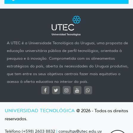
A UTEC é a Universidade Tecnológica do Uruguai, uma proposta de
educação universitária pública de perfil tecnológico, orientada à
pesquisa e à inovação. Comprometida com os alineamentos
estratégicos do país, aberta às necessidades do Uruguai produtivo,
que tem entre os seus objetivos centrais fazer mais equitativo o
acesso à oferta educativa no interior do país.
UNIVERSIDAD TECNOLÓGICA
@ 2026 - Todos os direitos
reservados.
Teléfono (+598) 2603 8832
|
consultas@utec.edu.uy