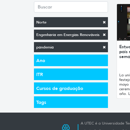
Norte
Engenharia em Energias Renováveis
Estu
pandemia
país 
sem
Ano
ITR
La un
festej
mayo 
Cursos de graduação
ceremo
año. L
Tags
A UTEC é a Universidade Tec