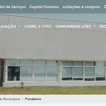
tal de Serviços
Capital Humano
Licitações e compras
UCAÇÃO
SOBRE A UTEC
COMUNIDAD UTEC
IN
Pandemia
as Renováveis