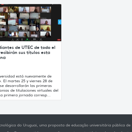
diantes de UTEC de todo el
recibirán sus títulos esta
ana
iversidad está nuevamente de
o. El martes 25 y viernes 28 de
se desarrollarán las primeras
nias de titulaciones virtuales del
a primera jornada corresp...
nológica do Uruguai, uma proposta de educação universitária pública de p