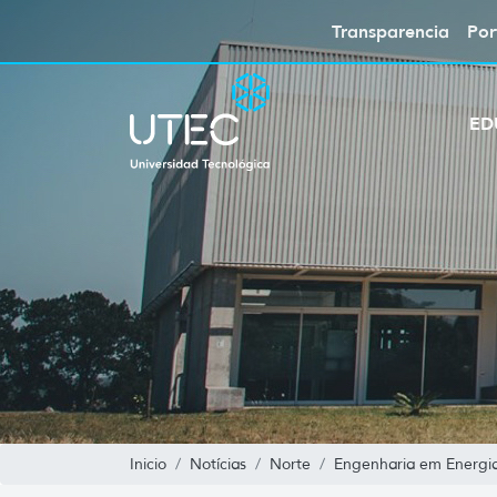
Transparencia
Por
ED
Inicio
Notícias
Norte
Engenharia em Energi