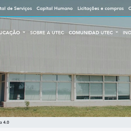
tal de Serviços
Capital Humano
Licitações e compras
UCAÇÃO
SOBRE A UTEC
COMUNIDAD UTEC
IN
a 4.0