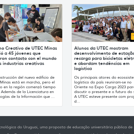
no Creativo de UTEC Minas
Alunos da UTEC mostram
ió a 45 jóvenes que
desenvolvimento de estaçã
ron contacto con el mundo
recarga para bicicletas elétr
s industrias creativas
e abordam tendências em
logística
strucción del nuevo edificio de
Os principais atores do ecossist
Minas está en marcha, pero el
logístico do país reuniram-se no
jo en la región comenzó tiempo
Oriente na Expo Carga 2023 par
. Además de la Licenciatura en
discutir o presente e o futuro do 
ogías de la Información que ...
A UTEC esteve presente com pro
d...
nológica do Uruguai, uma proposta de educação universitária pública de p