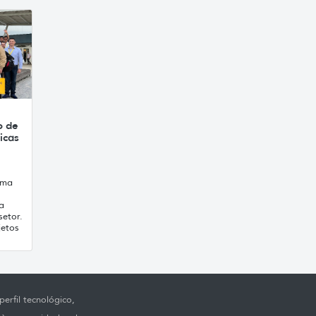
o de
icas
ema
a
setor.
jetos
erfil tecnológico,