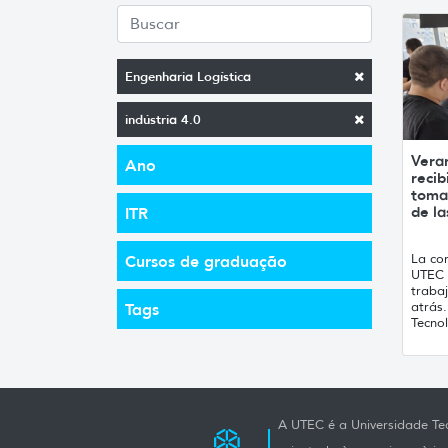
Engenharia Logística
indústria 4.0
Vera
Ano
recib
toma
de la
ITR
La con
Cursos de graduação
UTEC 
traba
atrás
Tags
Tecnol
A UTEC é a Universidade Tec