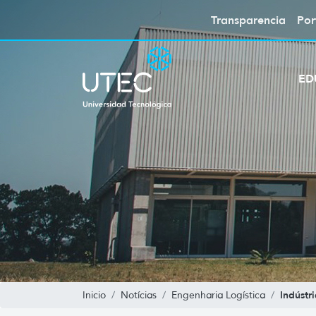
Transparencia
Por
ED
Indústri
Inicio
Notícias
Engenharia Logística