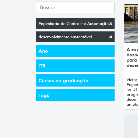
Engenharia de Controle e Automação
desenvolvimento sustentável
A exp
Ano
desp
para 
dese
ITR
Victor
Cursos de graduação
Engen
na UT
progr
Tags
desen
amplio