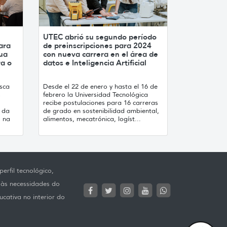
UTEC abrió su segundo período
ara
de preinscripciones para 2024
ua
con nueva carrera en el área de
ra o
datos e Inteligencia Artificial
sca
Desde el 22 de enero y hasta el 16 de
s
febrero la Universidad Tecnológica
recibe postulaciones para 16 carreras
 da
de grado en sostenibilidad ambiental,
s na
alimentos, mecatrónica, logíst...
erfil tecnológico,
 às necessidades do
ucativa no interior do