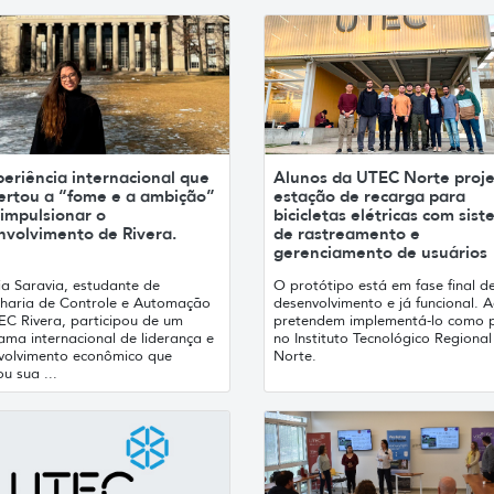
eriência internacional que
Alunos da UTEC Norte proj
ertou a “fome e a ambição”
estação de recarga para
impulsionar o
bicicletas elétricas com sis
nvolvimento de Rivera.
de rastreamento e
gerenciamento de usuários
ia Saravia, estudante de
O protótipo está em fase final d
haria de Controle e Automação
desenvolvimento e já funcional. 
EC Rivera, participou de um
pretendem implementá-lo como p
ama internacional de liderança e
no Instituto Tecnológico Regional
volvimento econômico que
Norte.
u sua ...