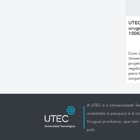
UTEC 
urug
100K
Com a
Univer
proje
regiã
para 
conjun
A UTEC é a Universidade Tec
orientada à pesquisa e à i
Uruguai produtivo, que tem e
país.