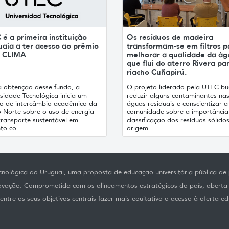
é a primeira instituição
Os resíduos de madeira
uaia a ter acesso ao prêmio
transformam-se em filtros p
 CLIMA
melhorar a qualidade da ág
que flui do aterro Rivera pa
riacho Cuñapirú.
 obtenção desse fundo, a
O projeto liderado pela UTEC bu
sidade Tecnológica inicia um
reduzir alguns contaminantes na
to de intercâmbio acadêmico da
águas residuais e conscientizar a
o Norte sobre o uso de energia
comunidade sobre a importância
transporte sustentável em
classificação dos resíduos sólido
to co...
origem.
nológica do Uruguai, uma proposta de educação universitária pública de p
novação. Comprometida com os alineamentos estratégicos do país, aberta
ntre os seus objetivos centrais fazer mais equitativo o acesso à oferta ed