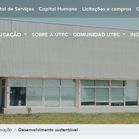
tal de Serviços
Capital Humano
Licitações e compras
UCAÇÃO
SOBRE A UTEC
COMUNIDAD UTEC
IN
Desenvolvimento sustentável
omação