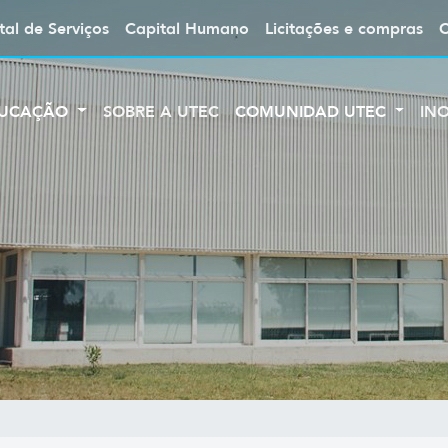
tal de Serviços
Capital Humano
Licitações e compras
UCAÇÃO
SOBRE A UTEC
COMUNIDAD UTEC
IN