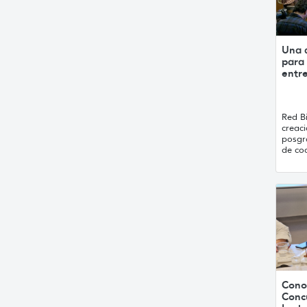
Una 
para 
entre
Red B
creaci
posgr
de co
Cono
Conc