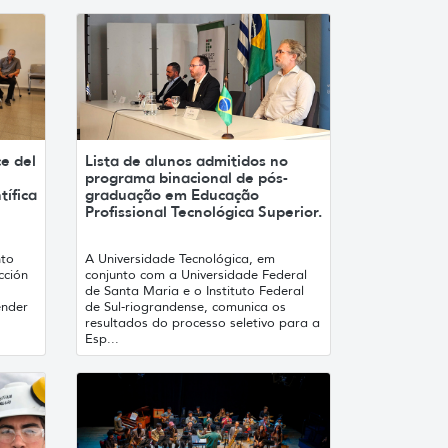
ce del
Lista de alunos admitidos no
programa binacional de pós-
tífica
graduação em Educação
Profissional Tecnológica Superior.
nto
A Universidade Tecnológica, em
cción
conjunto com a Universidade Federal
de Santa Maria e o Instituto Federal
ender
de Sul-riograndense, comunica os
resultados do processo seletivo para a
Esp...