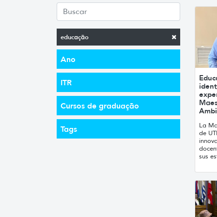
educação
Ano
Educa
ITR
ident
exper
Maes
Cursos de graduação
Ambi
La Ma
Tags
de UT
innova
docen
sus es