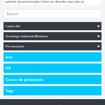
período de pré-inscrição online em descubri.utec.edu.uy.
Centro-Sul
Tecnólogo Industrial Mecânico
Pré-inscrições
Ano
ITR
Cursos de graduação
Tags