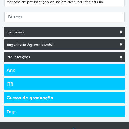
período de pré-inscrição online em descubri.utec.edu.uy.
Centro-Sul
Engenharia Agroambiental
Pré-inscrições
Ano
ITR
Cursos de graduação
Tags