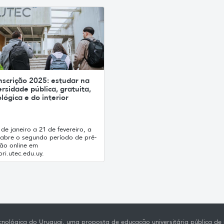
nscrição 2025: estudar na
rsidade pública, gratuita,
lógica e do interior
de janeiro a 21 de fevereiro, a
abre o segundo período de pré-
ção online em
ri.utec.edu.uy.
nológica do Uruguai, uma proposta de educação universitária pública de p