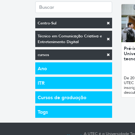
Centro-Sul
Técnico em Comunicação Criativa e
Entretenimento Digital
Pré-i
Unive
cursos
tecno
Ano
De 20 
ITR
UTEC 
inscri
descub
Cursos de graduação
Tags
A UTEC é a Universidade Tec