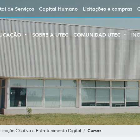
tal de Serviços
Capital Humano
Licitações e compras
UCAÇÃO
SOBRE A UTEC
COMUNIDAD UTEC
IN
Cursos
cação Criativa e Entretenimento Digital