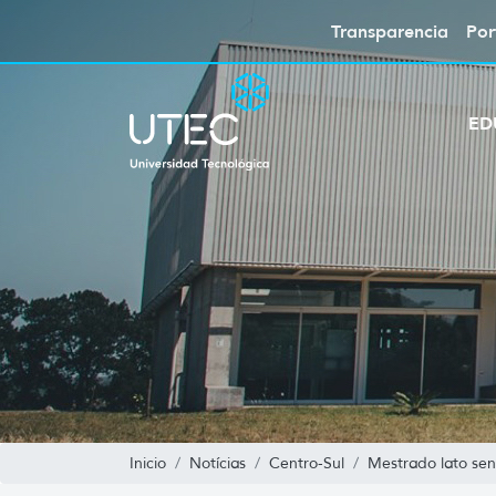
Transparencia
Por
ED
Inicio
Notícias
Centro-Sul
Mestrado lato se