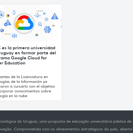
 es la primera universidad
ruguay en formar parte del
rama Google Cloud for
er Education
antes de la Licenciatura en
ogías de la Información ya
ron a cursarlo con el objetivo
corporar conocimientos sobre
ogía en la nube
nológica do Uruguai, uma proposta de educação universitária pública de p
novação. Comprometida com os alineamentos estratégicos do país, aberta