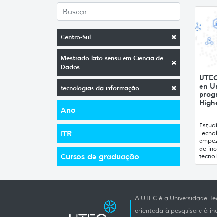
Centro-Sul
Mestrado lato sensu em Ciência de
Dados
UTEC
en U
tecnologias da informação
prog
High
Ano
Estudi
ITR
Tecnol
empeza
de in
Cursos de graduação
tecnol
A UTEC é a Universidade Tec
orientada à pesquisa e à i