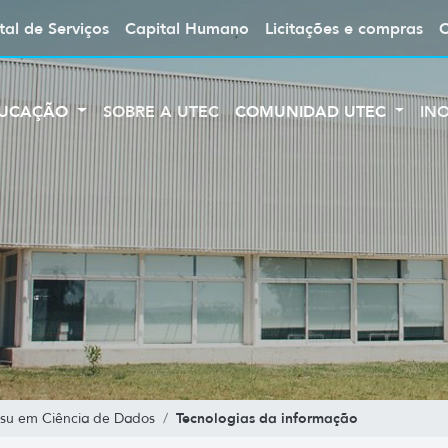
tal de Serviços
Capital Humano
Licitações e compras
UCAÇÃO
SOBRE A UTEC
COMUNIDAD UTEC
IN
Tecnologias da informação
nsu em Ciência de Dados