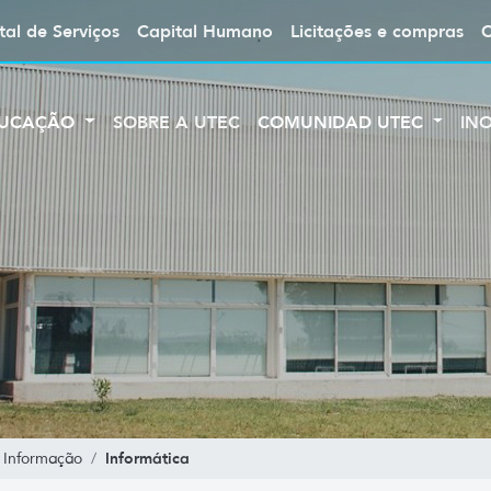
tal de Serviços
Capital Humano
Licitações e compras
UCAÇÃO
SOBRE A UTEC
COMUNIDAD UTEC
IN
Informática
 Informação