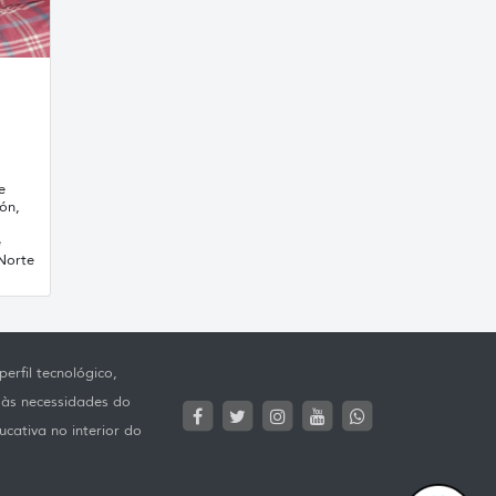
e
ón,
e
 Norte
erfil tecnológico,
 às necessidades do
ucativa no interior do