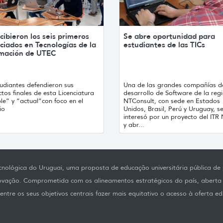
cibieron los seis primeros
Se abre oportunidad para
ciados en Tecnologías de la
estudiantes de las TICs
rmación de UTEC
udiantes defendieron sus
Una de las grandes compañías d
tos finales de esta Licenciatura
desarrollo de Software de la regi
ble” y “actual”con foco en el
NTConsult, con sede en Estados
io
Unidos, Brasil, Perú y Uruguay, s
interesó por un proyecto del ITR
y abr...
nológica do Uruguai, uma proposta de educação universitária pública de p
novação. Comprometida com os alineamentos estratégicos do país, aberta
ntre os seus objetivos centrais fazer mais equitativo o acesso à oferta ed