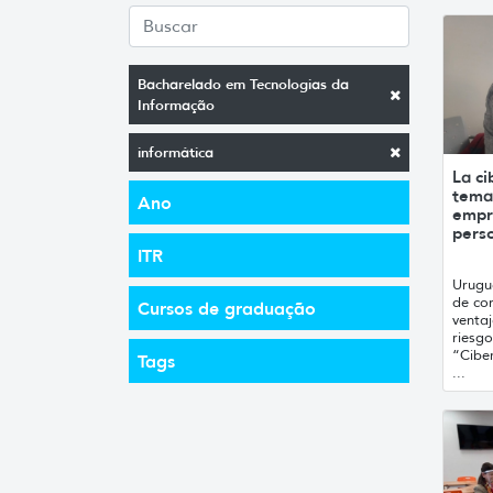
Bacharelado em Tecnologias da
Informação
informática
La ci
tema 
Ano
empr
pers
ITR
Urugua
de co
Cursos de graduação
venta
riesgo
“Ciber
Tags
...