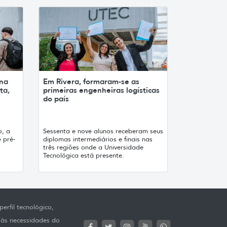
 na
Em Rivera, formaram-se as
ta,
primeiras engenheiras logísticas
do país
o, a
Sessenta e nove alunos receberam seus
 pré-
diplomas intermediários e finais nas
três regiões onde a Universidade
Tecnológica está presente.
erfil tecnológico,
 às necessidades do