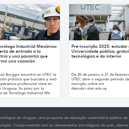
cnólogo Industrial Mecánico:
Pré-inscrição 2025: estudar
erta de entrada a la
Universidade pública, gratui
tria y una pasantía que
tecnológica e do interior
irmó una vocación
tian Borggio encontró en UTEC la
De 20 de janeiro a 21 de fevereir
ión práctica que buscaba y vivió
UTEC abre o segundo período de
periencia profesional clave en
inscrição online em
h Uruguay. Su paso por la
descubri.utec.edu.uy.
a de Tecnólogo Industrial Me...
nológica do Uruguai, uma proposta de educação universitária pública de p
novação. Comprometida com os alineamentos estratégicos do país, aberta