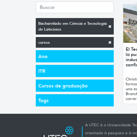
Bacharelado em Ciência e Tecnologia
de Laticínios
cursos
El Te
la pu
Ano
indus
conf
ITR
Chris
formac
Cursos de graduação
una ex
Branc
carrer
Tags
A UTEC é a Universidade Tec
orientada à pesquisa e à i