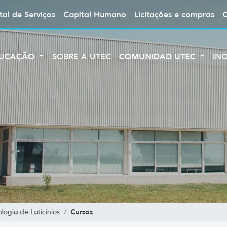
tal de Serviços
Capital Humano
Licitações e compras
UCAÇÃO
SOBRE A UTEC
COMUNIDAD UTEC
IN
Cursos
ogia de Laticínios