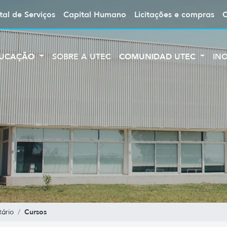
tal de Serviços
Capital Humano
Licitações e compras
UCAÇÃO
SOBRE A UTEC
COMUNIDAD UTEC
IN
Cursos
ário