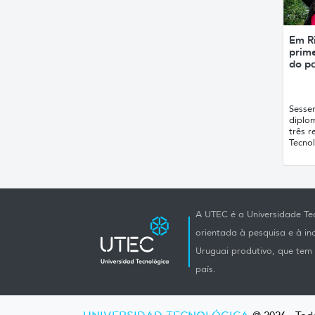
Em R
prime
do pa
Sesse
diplom
três 
Tecnol
A UTEC é a Universidade Tec
orientada à pesquisa e à i
Uruguai produtivo, que tem e
país.