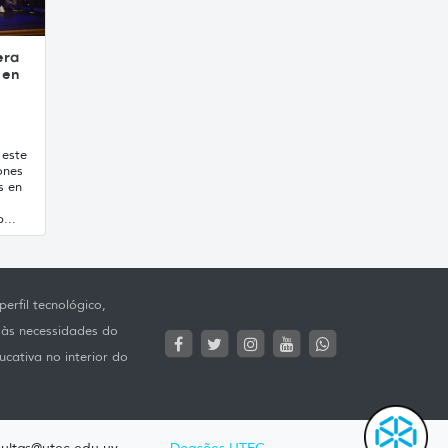
era
 en
 este
ones
s en
...
erfil tecnológico,
 às necessidades do
ucativa no interior do