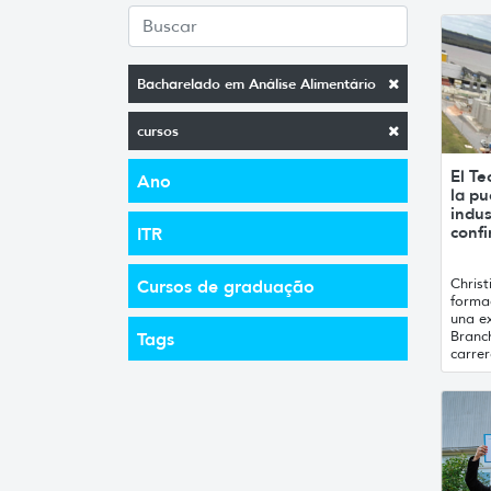
Bacharelado em Análise Alimentário
cursos
El Te
Ano
la pu
indus
conf
ITR
Chris
Cursos de graduação
formac
una ex
Branc
Tags
carrer