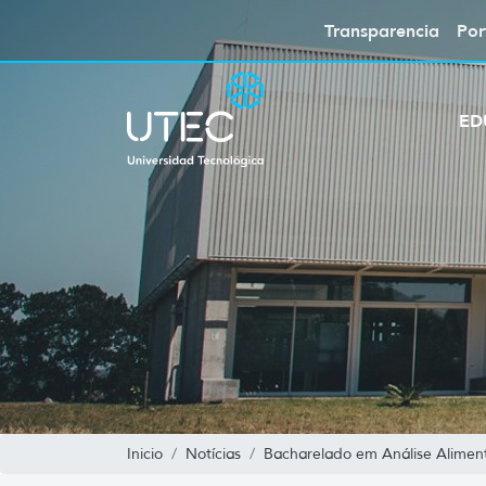
Transparencia
Por
ED
Inicio
Notícias
Bacharelado em Análise Aliment