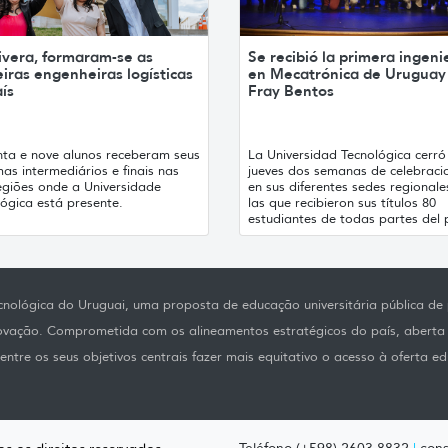
ivera, formaram-se as
Se recibió la primera ingeni
iras engenheiras logísticas
en Mecatrónica de Uruguay
ís
Fray Bentos
nta e nove alunos receberam seus
La Universidad Tecnológica cerró
as intermediários e finais nas
jueves dos semanas de celebraci
regiões onde a Universidade
en sus diferentes sedes regionale
ógica está presente.
las que recibieron sus títulos 80
estudiantes de todas partes del p
nológica do Uruguai, uma proposta de educação universitária pública de p
novação. Comprometida com os alineamentos estratégicos do país, aberta
ntre os seus objetivos centrais fazer mais equitativo o acesso à oferta ed