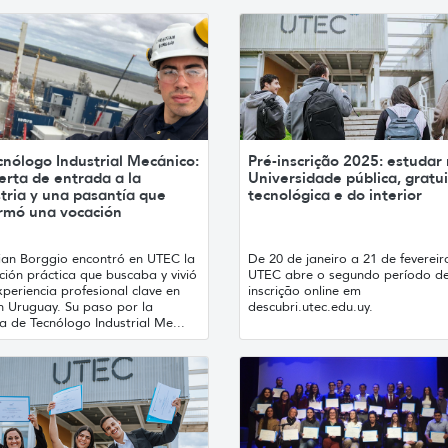
cnólogo Industrial Mecánico:
Pré-inscrição 2025: estudar
erta de entrada a la
Universidade pública, gratui
tria y una pasantía que
tecnológica e do interior
irmó una vocación
tian Borggio encontró en UTEC la
De 20 de janeiro a 21 de fevereir
ión práctica que buscaba y vivió
UTEC abre o segundo período de
periencia profesional clave en
inscrição online em
h Uruguay. Su paso por la
descubri.utec.edu.uy.
a de Tecnólogo Industrial Me...