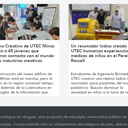
no Creativo de UTEC Minas
Un resonador lúdico creado
ió a 45 jóvenes que
UTEC humaniza experiencia
ron contacto con el mundo
médicas de niños en el Pere
s industrias creativas
Rossell
strucción del nuevo edificio de
Estudiantes de Ingeniería Bioméd
Minas está en marcha, pero el
UTEC crearon una réplica lúdica 
jo en la región comenzó tiempo
resonador para pacientes del hos
. Además de la Licenciatura en
pediátrico. Buscan disminuir la
ogías de la Información que ...
ansiedad en niños a la hora de re
nológica do Uruguai, uma proposta de educação universitária pública de p
novação. Comprometida com os alineamentos estratégicos do país, aberta