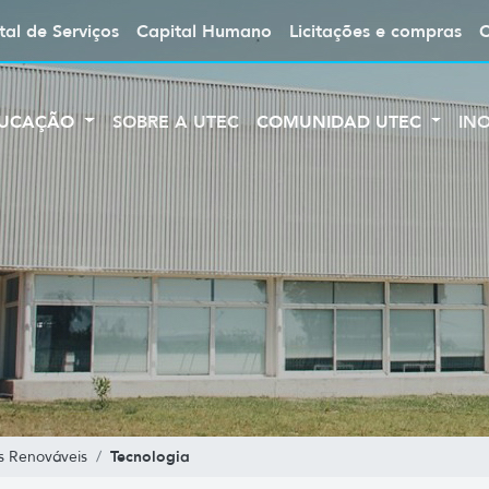
tal de Serviços
Capital Humano
Licitações e compras
UCAÇÃO
SOBRE A UTEC
COMUNIDAD UTEC
IN
Tecnologia
s Renováveis