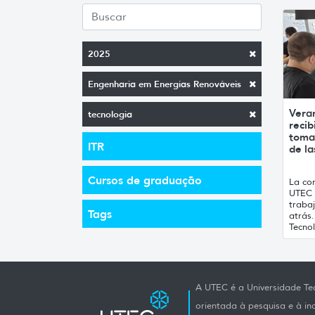
2025
Engenharia em Energias Renováveis
Vera
tecnologia
recib
toma
ITR
de la
Cursos de graduação
La con
UTEC 
traba
Tags
atrás
Tecnol
A UTEC é a Universidade Tec
orientada à pesquisa e à i