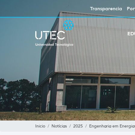
Transparencia
Por
ED
Inicio
Notícias
2025
Engenharia em Energia