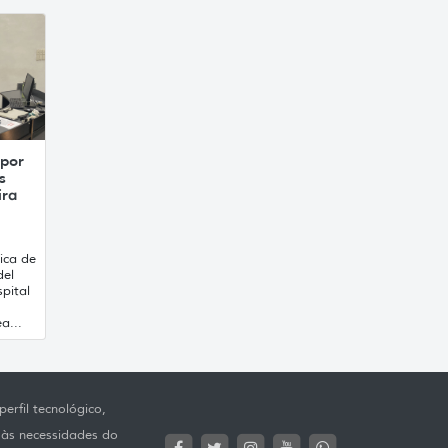
 por
s
ira
ica de
del
pital
a...
erfil tecnológico,
 às necessidades do