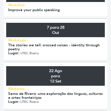
Workshop
Improve your public speaking
7 para 28
Out
Workshops
The stories we tell: crossed voices - identity through
poetry
Lugar:
UTEC Rivera
22 Ago
para
12 Set
Workshop
Semo de Rivera: uma exploração das línguas, culturas
e artes fronteiriças
Lugar:
UTEC Rivera