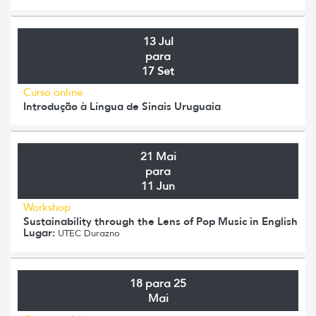
13 Jul
para
17 Set
Curso online
Introdução à Língua de Sinais Uruguaia
21 Mai
para
11 Jun
Workshop
Sustainability through the Lens of Pop Music in English
Lugar:
UTEC Durazno
18 para 25
Mai