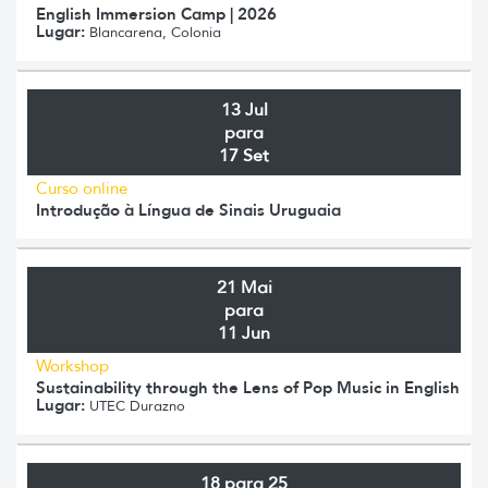
English Immersion Camp | 2026
Lugar:
Blancarena, Colonia
13 Jul
para
17 Set
Curso online
Introdução à Língua de Sinais Uruguaia
21 Mai
para
11 Jun
Workshop
Sustainability through the Lens of Pop Music in English
Lugar:
UTEC Durazno
18 para 25