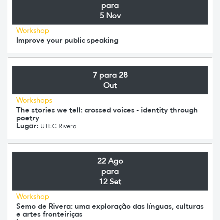
para
5 Nov
Workshop
Improve your public speaking
7 para 28
Out
Workshops
The stories we tell: crossed voices - identity through
poetry
Lugar:
UTEC Rivera
22 Ago
para
12 Set
Workshop
Semo de Rivera: uma exploração das línguas, culturas
e artes fronteiriças