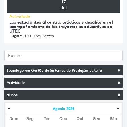
17
Jul
Actividade
Los estudiantes al centro: prácticas y desafíos en el
acompañamiento de las trayectorias educativas en
UTEC
Lugar:
UTEC Fray Bentos
Tecnólogo em Gestão de Sistemas de Produção Leiteira
Actividade
alunos
Agosto
2026
Dom
Seg
Ter
Qua
Qui
Sex
Sáb