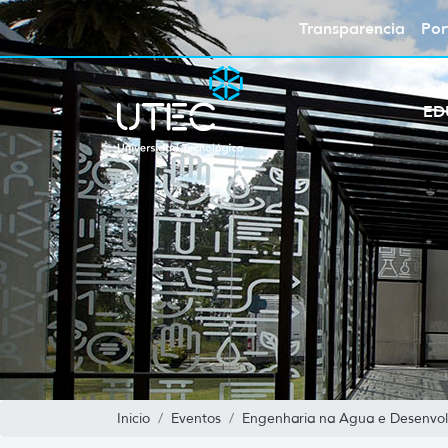
Transparencia
Por
ED
Inicio
Eventos
Engenharia na Agua e Desenvol