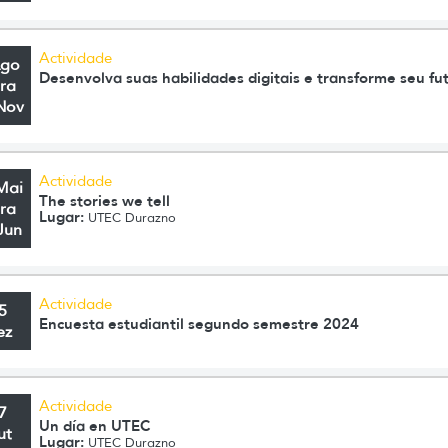
Actividade
Ago
Desenvolva suas habilidades digitais e transforme seu fu
ra
Nov
Actividade
Mai
The stories we tell
ra
Lugar:
UTEC Durazno
Jun
Actividade
5
Encuesta estudiantil segundo semestre 2024
ez
Actividade
7
Un día en UTEC
ut
Lugar:
UTEC Durazno