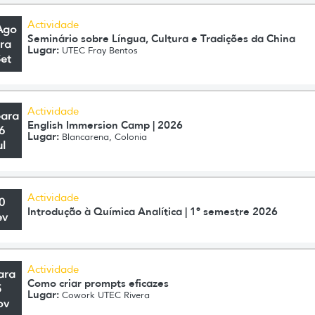
Actividade
Ago
Seminário sobre Língua, Cultura e Tradições da China
ra
Lugar:
UTEC Fray Bentos
Set
Actividade
para
English Immersion Camp | 2026
6
Lugar:
Blancarena, Colonia
ul
Actividade
0
Introdução à Química Analítica | 1º semestre 2026
ev
Actividade
ara
Como criar prompts eficazes
5
Lugar:
Cowork UTEC Rivera
ov