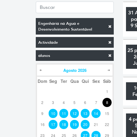
31 
pa
Engenharia na Agua e
9 
Desenvolvimento Sustentável
Actividade
25 
alunos
2
J
Agosto
2026
Dom
Seg
Ter
Qua
Qui
Sex
Sáb
1
1
F
2
3
4
5
6
7
8
9
10
11
12
13
14
15
4 p
16
17
18
19
20
21
22
N
23
24
25
26
27
28
29