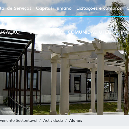
tal de Serviços
Capital Humano
Licitações e compras
UCAÇÃO
SOBRE A UTEC
COMUNIDAD UTEC
IN
Alunos
vimento Sustentável
Actividade