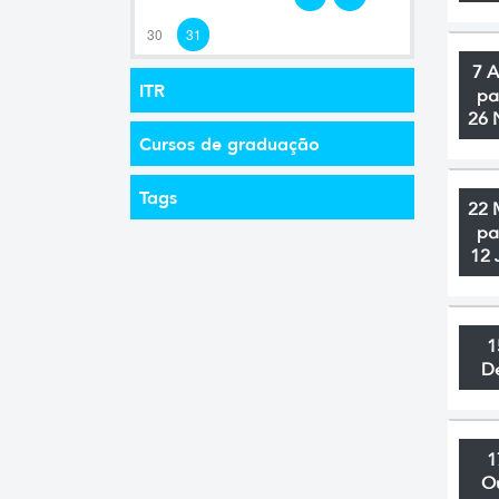
30
31
7 
ITR
pa
26 
Cursos de graduação
Tags
22 
pa
12 
1
D
1
O