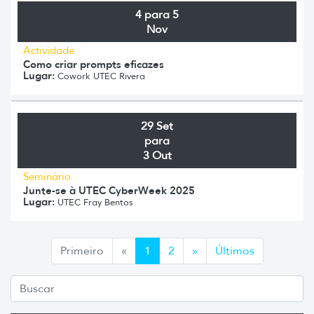
4 para 5
Nov
Actividade
Como criar prompts eficazes
Lugar:
Cowork UTEC Rivera
29 Set
para
3 Out
Seminário
Junte-se à UTEC CyberWeek 2025
Lugar:
UTEC Fray Bentos
Anterior
Siguiente
Primeiro
«
1
2
»
Últimos