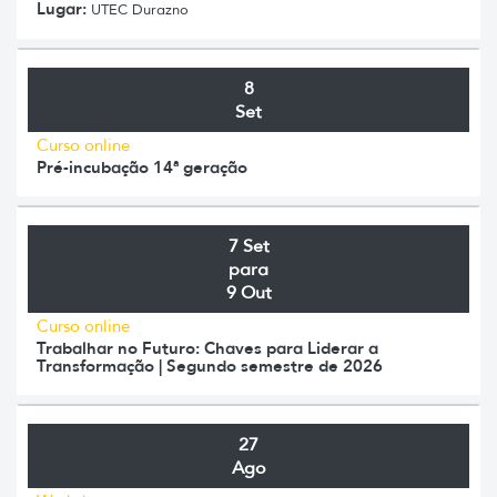
Lugar:
UTEC Durazno
8
Set
Curso online
Pré-incubação 14ª geração
7 Set
para
9 Out
Curso online
Trabalhar no Futuro: Chaves para Liderar a
Transformação | Segundo semestre de 2026
27
Ago