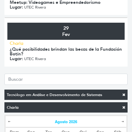
Meetup: Videogames e Empreendedorismo
Lugar:
UTEC Rivera
29
Fev
Charla
¿Qué posibilidades brindan las becas de la Fundación
Botín?
Lugar:
UTEC Rivera
Tecnólogo em Análise e Desenvolvimento de Sistemas
Charla
Agosto
2026
Dom
Seg
Ter
Qua
Qui
Sex
Sáb