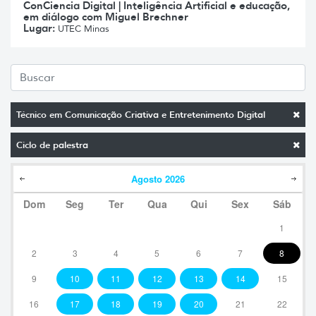
ConCiencia Digital | Inteligência Artificial e educação,
em diálogo com Miguel Brechner
Lugar:
UTEC Minas
Técnico em Comunicação Criativa e Entretenimento Digital
Ciclo de palestra
Agosto
2026
Dom
Seg
Ter
Qua
Qui
Sex
Sáb
1
2
3
4
5
6
7
8
9
10
11
12
13
14
15
16
17
18
19
20
21
22