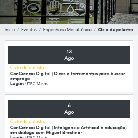
Ciclo de palestra
Inicio
Eventos
Engenharia Mecatrônica
13
Ago
Ciclo de palestra
ConCiencia Digital | Dicas e ferramentas para buscar
emprego
Lugar:
UTEC Minas
6
Ago
Ciclo de palestra
ConCiencia Digital | Inteligência Artificial e educação,
em diálogo com Miguel Brechner
Lugar:
UTEC Minas