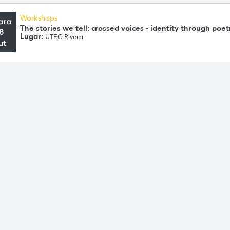
Workshops
ara
The stories we tell: crossed voices - identity through poet
8
Lugar:
UTEC Rivera
ut