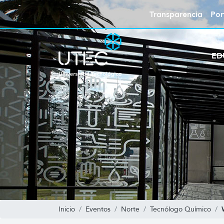
Transparencia
Por
ED
Inicio
Eventos
Norte
Tecnólogo Químico