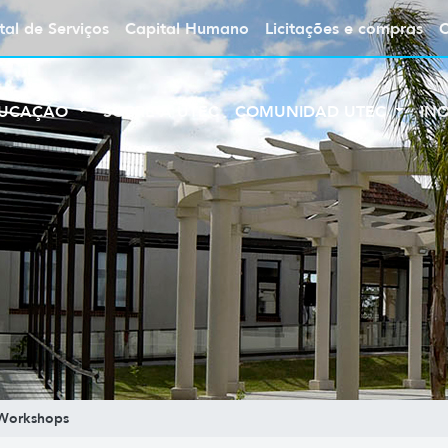
tal de Serviços
Capital Humano
Licitações e compras
UCAÇÃO
SOBRE A UTEC
COMUNIDAD UTEC
IN
Workshops