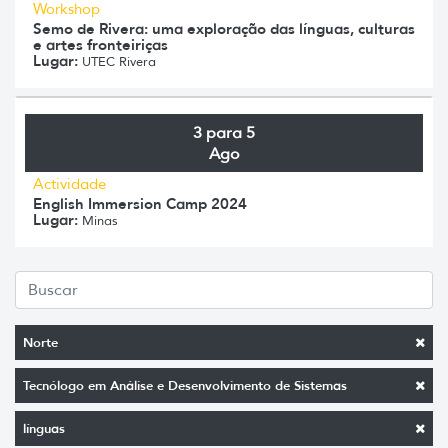
Workshop
Semo de Rivera: uma exploração das línguas, culturas
e artes fronteiriças
Lugar:
UTEC Rivera
3 para 5
Ago
Actividade
English Immersion Camp 2024
Lugar:
Minas
Norte
Tecnólogo em Análise e Desenvolvimento de Sistemas
línguas