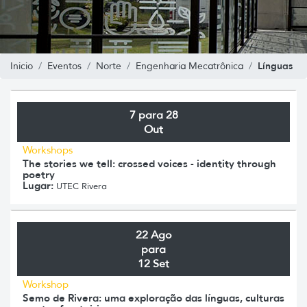
Línguas
Inicio
Eventos
Norte
Engenharia Mecatrônica
7 para 28
Out
Workshops
The stories we tell: crossed voices - identity through
poetry
Lugar:
UTEC Rivera
22 Ago
para
12 Set
Workshop
Semo de Rivera: uma exploração das línguas, culturas