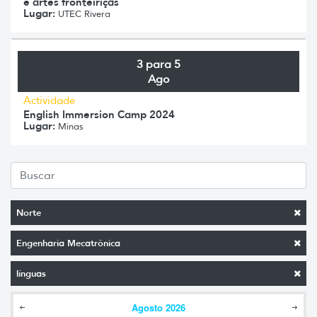
e artes fronteiriças
Lugar:
UTEC Rivera
3 para 5
Ago
Actividade
English Immersion Camp 2024
Lugar:
Minas
Norte
Engenharia Mecatrônica
línguas
Agosto
2026