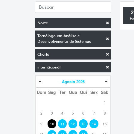
2
F
Norte
Tecnólogo em Análise e
Desenvolvimento de Sistemas
Charla
internacional
Agosto
2026
Dom
Seg
Ter
Qua
Qui
Sex
Sáb
1
2
3
4
5
6
7
8
9
10
11
12
13
14
15