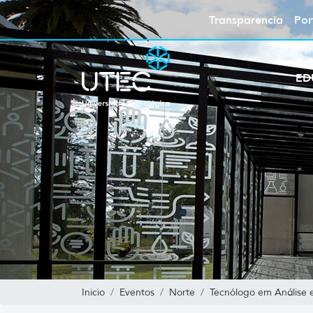
Transparencia
Por
ED
Inicio
Eventos
Norte
Tecnólogo em Análise 