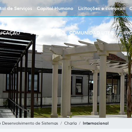
tal de Serviços
Capital Humano
Licitações e compras
UCAÇÃO
SOBRE A UTEC
COMUNIDAD UTEC
IN
Internacional
e Desenvolvimento de Sistemas
Charla