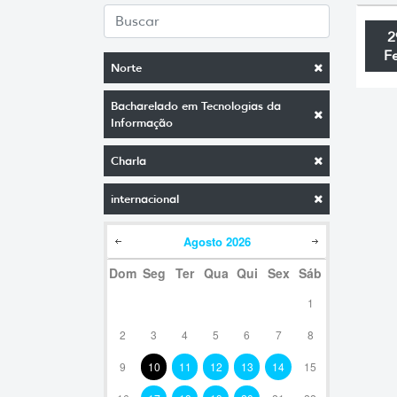
2
F
Norte
Bacharelado em Tecnologias da
Informação
Charla
internacional
Agosto
2026
Dom
Seg
Ter
Qua
Qui
Sex
Sáb
1
2
3
4
5
6
7
8
9
10
11
12
13
14
15