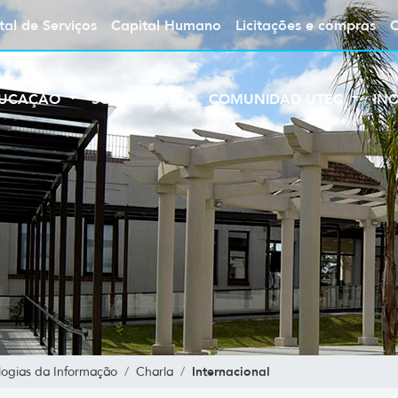
tal de Serviços
Capital Humano
Licitações e compras
UCAÇÃO
SOBRE A UTEC
COMUNIDAD UTEC
IN
Internacional
ogias da Informação
Charla