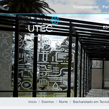
Transparencia
Por
ED
Inicio
Eventos
Norte
Bacharelado em Tecnol